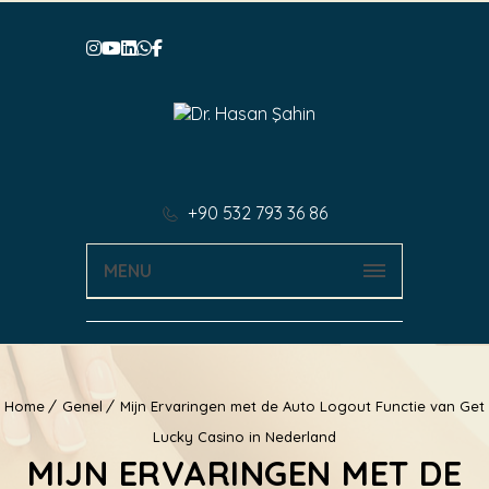
+90 532 793 36 86
MENU
Home
Genel
Mijn Ervaringen met de Auto Logout Functie van Get
Lucky Casino in Nederland
MIJN ERVARINGEN MET DE