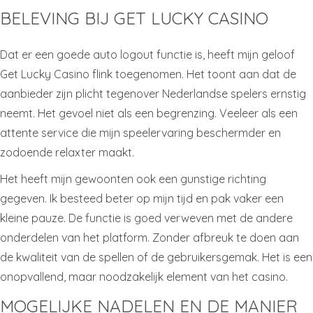
BELEVING BIJ GET LUCKY CASINO
Dat er een goede auto logout functie is, heeft mijn geloof
Get Lucky Casino flink toegenomen. Het toont aan dat de
aanbieder zijn plicht tegenover Nederlandse spelers ernstig
neemt. Het gevoel niet als een begrenzing. Veeleer als een
attente service die mijn speelervaring beschermder en
zodoende relaxter maakt.
Het heeft mijn gewoonten ook een gunstige richting
gegeven. Ik besteed beter op mijn tijd en pak vaker een
kleine pauze. De functie is goed verweven met de andere
onderdelen van het platform. Zonder afbreuk te doen aan
de kwaliteit van de spellen of de gebruikersgemak. Het is een
onopvallend, maar noodzakelijk element van het casino.
MOGELIJKE NADELEN EN DE MANIER