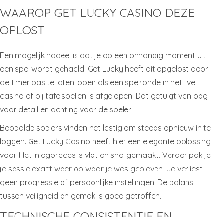
WAAROP GET LUCKY CASINO DEZE
OPLOST
Een mogelijk nadeel is dat je op een onhandig moment uit
een spel wordt gehaald. Get Lucky heeft dit opgelost door
de timer pas te laten lopen als een spelronde in het live
casino of bij tafelspellen is afgelopen. Dat getuigt van oog
voor detail en achting voor de speler.
Bepaalde spelers vinden het lastig om steeds opnieuw in te
loggen. Get Lucky Casino heeft hier een elegante oplossing
voor. Het inlogproces is vlot en snel gemaakt. Verder pak je
je sessie exact weer op waar je was gebleven. Je verliest
geen progressie of persoonlijke instellingen. De balans
tussen veiligheid en gemak is goed getroffen.
TECHNISCHE CONSISTENTIE EN