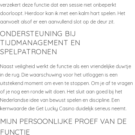
verzekert deze functie dat een sessie niet onbeperkt
doorloopt. Hierdoor kan ik met een kalm hart spelen. Het
aanvoelt alsof er een aanvullend slot op de deur zit.
ONDERSTEUNING BIJ
TIJDMANAGEMENT EN
SPELPATRONEN
Naast veiligheid werkt de functie als een vriendelijke duwtje
in de rug. Die waarschuwing voor het uitloggen is een
uitstekend moment om even te stoppen. Om je af te vragen
of je nog een ronde wilt doen. Het sluit aan goed bij het
Nederlandse idee van bewust spelen en discipline. Een
kernwaarde die Get Lucky Casino duidelijk serieus neemt.
MIJN PERSOONLIJKE PROEF VAN DE
FUNCTIE