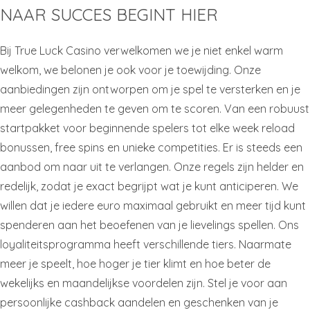
NAAR SUCCES BEGINT HIER
Bij True Luck Casino verwelkomen we je niet enkel warm
welkom, we belonen je ook voor je toewijding. Onze
aanbiedingen zijn ontworpen om je spel te versterken en je
meer gelegenheden te geven om te scoren. Van een robuust
startpakket voor beginnende spelers tot elke week reload
bonussen, free spins en unieke competities. Er is steeds een
aanbod om naar uit te verlangen. Onze regels zijn helder en
redelijk, zodat je exact begrijpt wat je kunt anticiperen. We
willen dat je iedere euro maximaal gebruikt en meer tijd kunt
spenderen aan het beoefenen van je lievelings spellen. Ons
loyaliteitsprogramma heeft verschillende tiers. Naarmate
meer je speelt, hoe hoger je tier klimt en hoe beter de
wekelijks en maandelijkse voordelen zijn. Stel je voor aan
persoonlijke cashback aandelen en geschenken van je