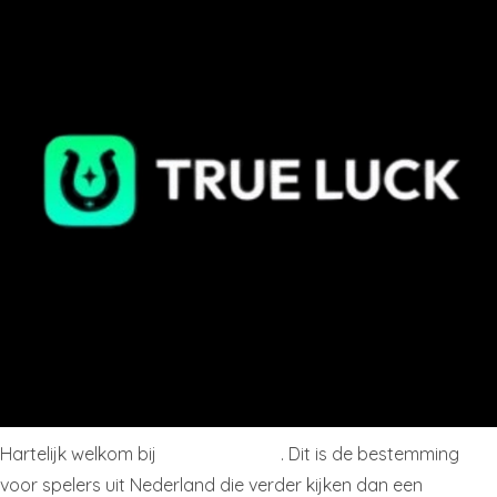
Hartelijk welkom bij
trueluckcasino
. Dit is de bestemming
voor spelers uit Nederland die verder kijken dan een