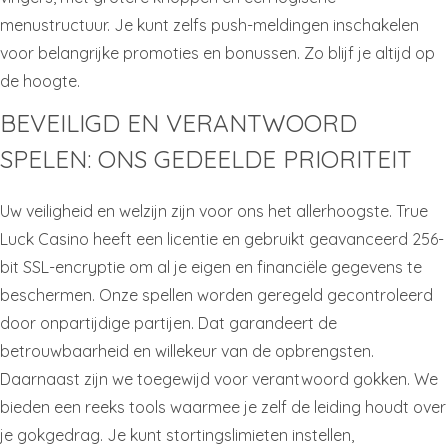
menustructuur. Je kunt zelfs push-meldingen inschakelen
voor belangrijke promoties en bonussen. Zo blijf je altijd op
de hoogte.
BEVEILIGD EN VERANTWOORD
SPELEN: ONS GEDEELDE PRIORITEIT
Uw veiligheid en welzijn zijn voor ons het allerhoogste. True
Luck Casino heeft een licentie en gebruikt geavanceerd 256-
bit SSL-encryptie om al je eigen en financiële gegevens te
beschermen. Onze spellen worden geregeld gecontroleerd
door onpartijdige partijen. Dat garandeert de
betrouwbaarheid en willekeur van de opbrengsten.
Daarnaast zijn we toegewijd voor verantwoord gokken. We
bieden een reeks tools waarmee je zelf de leiding houdt over
je gokgedrag. Je kunt stortingslimieten instellen,