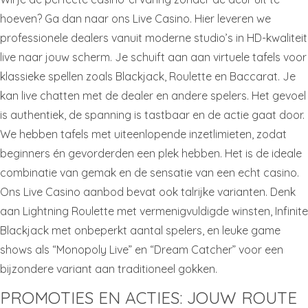
hoeven? Ga dan naar ons Live Casino. Hier leveren we
professionele dealers vanuit moderne studio’s in HD-kwaliteit
live naar jouw scherm. Je schuift aan aan virtuele tafels voor
klassieke spellen zoals Blackjack, Roulette en Baccarat. Je
kan live chatten met de dealer en andere spelers. Het gevoel
is authentiek, de spanning is tastbaar en de actie gaat door.
We hebben tafels met uiteenlopende inzetlimieten, zodat
beginners én gevorderden een plek hebben. Het is de ideale
combinatie van gemak en de sensatie van een echt casino.
Ons Live Casino aanbod bevat ook talrijke varianten. Denk
aan Lightning Roulette met vermenigvuldigde winsten, Infinite
Blackjack met onbeperkt aantal spelers, en leuke game
shows als “Monopoly Live” en “Dream Catcher” voor een
bijzondere variant aan traditioneel gokken.
PROMOTIES EN ACTIES: JOUW ROUTE