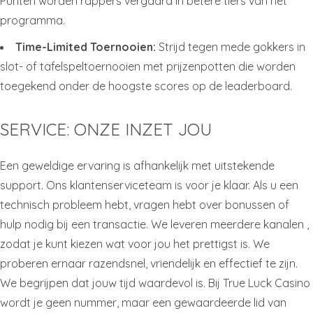
Punten worden rappers vergaard in betere tiers van het
programma.
Time-Limited Toernooien:
Strijd tegen mede gokkers in
slot- of tafelspeltoernooien met prijzenpotten die worden
toegekend onder de hoogste scores op de leaderboard.
SERVICE: ONZE INZET JOU
Een geweldige ervaring is afhankelijk met uitstekende
support. Ons klantenserviceteam is voor je klaar. Als u een
technisch probleem hebt, vragen hebt over bonussen of
hulp nodig bij een transactie. We leveren meerdere kanalen ,
zodat je kunt kiezen wat voor jou het prettigst is. We
proberen ernaar razendsnel, vriendelijk en effectief te zijn.
We begrijpen dat jouw tijd waardevol is. Bij True Luck Casino
wordt je geen nummer, maar een gewaardeerde lid van