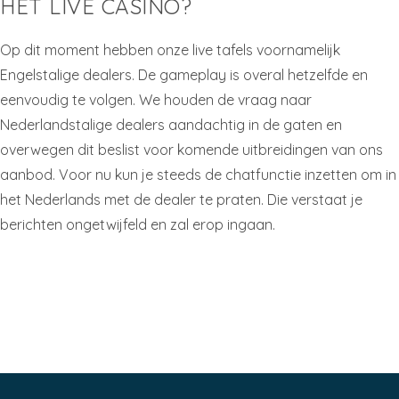
HET LIVE CASINO?
Op dit moment hebben onze live tafels voornamelijk
Engelstalige dealers. De gameplay is overal hetzelfde en
eenvoudig te volgen. We houden de vraag naar
Nederlandstalige dealers aandachtig in de gaten en
overwegen dit beslist voor komende uitbreidingen van ons
aanbod. Voor nu kun je steeds de chatfunctie inzetten om in
het Nederlands met de dealer te praten. Die verstaat je
berichten ongetwijfeld en zal erop ingaan.