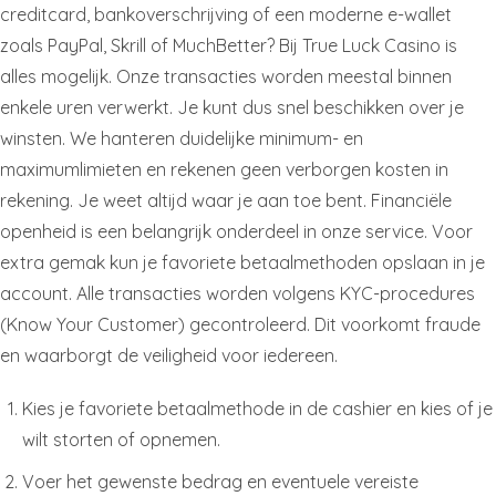
creditcard, bankoverschrijving of een moderne e-wallet
zoals PayPal, Skrill of MuchBetter? Bij True Luck Casino is
alles mogelijk. Onze transacties worden meestal binnen
enkele uren verwerkt. Je kunt dus snel beschikken over je
winsten. We hanteren duidelijke minimum- en
maximumlimieten en rekenen geen verborgen kosten in
rekening. Je weet altijd waar je aan toe bent. Financiële
openheid is een belangrijk onderdeel in onze service. Voor
extra gemak kun je favoriete betaalmethoden opslaan in je
account. Alle transacties worden volgens KYC-procedures
(Know Your Customer) gecontroleerd. Dit voorkomt fraude
en waarborgt de veiligheid voor iedereen.
Kies je favoriete betaalmethode in de cashier en kies of je
wilt storten of opnemen.
Voer het gewenste bedrag en eventuele vereiste