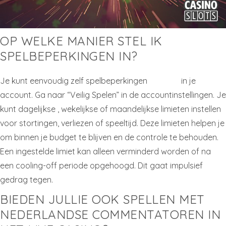
OP WELKE MANIER STEL IK
SPELBEPERKINGEN IN?
Je kunt eenvoudig zelf spelbeperkingen
instellen
in je
account. Ga naar “Veilig Spelen” in de accountinstellingen. Je
kunt dagelijkse , wekelijkse of maandelijkse limieten instellen
voor stortingen, verliezen of speeltijd. Deze limieten helpen je
om binnen je budget te blijven en de controle te behouden.
Een ingestelde limiet kan alleen verminderd worden of na
een cooling-off periode opgehoogd. Dit gaat impulsief
gedrag tegen.
BIEDEN JULLIE OOK SPELLEN MET
NEDERLANDSE COMMENTATOREN IN