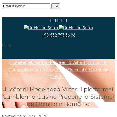
+90 532 793 36 86
Menu
Home
Genel
Jucătorii Modelează Viitorul platformei:
Gamblerina Casino Propune la Sistemul de Opinii din
România
Jucătorii Modelează Viitorul platformei:
Gamblerina Casino Propune la Sistemul
de Opinii din România
Posted on 30 May 2026