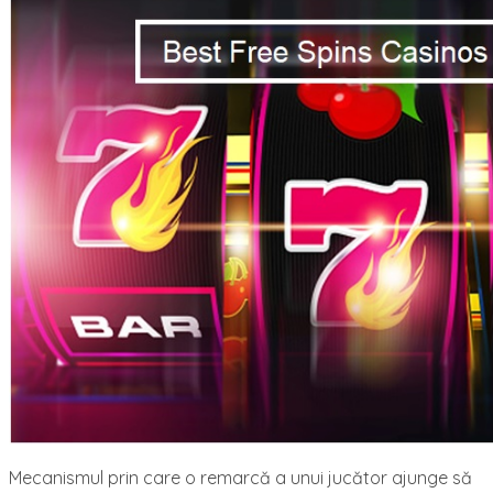
Mecanismul prin care o remarcă a unui jucător ajunge să