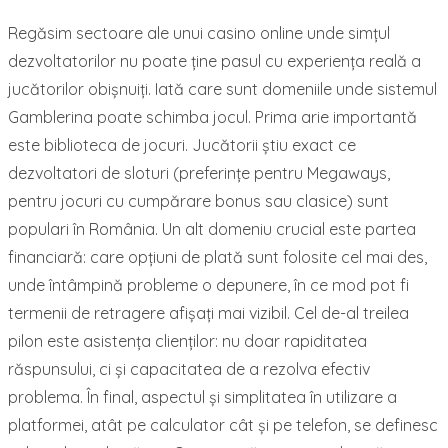
Regăsim sectoare ale unui casino online unde simțul
dezvoltatorilor nu poate ține pasul cu experiența reală a
jucătorilor obișnuiți. Iată care sunt domeniile unde sistemul
Gamblerina poate schimba jocul. Prima arie importantă
este biblioteca de jocuri. Jucătorii știu exact ce
dezvoltatori de sloturi (preferințe pentru Megaways,
pentru jocuri cu cumpărare bonus sau clasice) sunt
populari în România. Un alt domeniu crucial este partea
financiară: care opțiuni de plată sunt folosite cel mai des,
unde întâmpină probleme o depunere, în ce mod pot fi
termenii de retragere afișați mai vizibil. Cel de-al treilea
pilon este asistența clienților: nu doar rapiditatea
răspunsului, ci și capacitatea de a rezolva efectiv
problema. În final, aspectul și simplitatea în utilizare a
platformei, atât pe calculator cât și pe telefon, se definesc