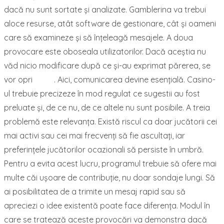
dacă nu sunt sortate și analizate. Gamblerina va trebui
aloce resurse, atât software de gestionare, cât și oameni
care să examineze și să înțeleagă mesajele. A doua
provocare este oboseala utilizatorilor. Dacă aceștia nu
văd nicio modificare după ce și-au exprimat părerea, se
vor opri
rapid
. Aici, comunicarea devine esențială. Casino-
ul trebuie precizeze în mod regulat ce sugestii au fost
preluate și, de ce nu, de ce altele nu sunt posibile. A treia
problemă este relevanța. Există riscul ca doar jucătorii cei
mai activi sau cei mai frecvenți să fie ascultați, iar
preferințele jucătorilor ocazionali să persiste în umbră.
Pentru a evita acest lucru, programul trebuie să ofere mai
multe căi ușoare de contribuție, nu doar sondaje lungi. Să
ai posibilitatea de a trimite un mesaj rapid sau să
apreciezi o idee existentă poate face diferența. Modul în
care se tratează aceste provocări va demonstra dacă