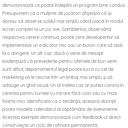
demonstrează ce poate îndeplini un program bine condus.
Presupunem că o mulțime de jucători afișează că își
doresc să observe soldul mai simplu când joacă în modul
ecran complet la un joc live. Gamblerina, observând
respectiva cerere continuă, poate cere developerilor să
implementeze un indicator mic sau un buton care să iasă
la o atingere. Un alt caz: dacă o serie de mesaje
evidențiază că prevederile pentru ofertele de bun venit
sunt dificil, departamentul legal poate lucra cu cel de
marketing să le rescrie într-un limbaj mai simplu și să
adauge un ghid vizual. Un al treilea caz ar putea consta în
cererea pentru turnee cu intrare fără cost sau cu mize
foarte mici. Identificată ca o tendință, această dorință
poate modela calendarul al săptămânii de evenimente.
Acestea exemple demonstrează cum feedback-ul direct
construiește un ciclu de rafinare permanentă,