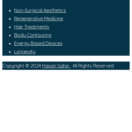
Non-Surgical Aesthetics
Regenerative Medicine
Hair Treatments
Body Contouring
Energy Based Devices
Longevity
Copyright © 2024
Hasan Şahin
. All Rights Reserved