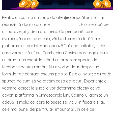
Pentru un casino online, a da atenție de jucători nu mai
reprezintă doar o politețe
gamblerinaa.ro
. E o metodă de
a supraviețui și de a prospera. Ca persoană care
evaluează acest domeniu, văd o diferență clară între
platformele care interacționează *la* comunitate și cele
care vorbesc *cu* ea. Gamblerina Casino parcurge acum
un drum interesant, lansând un program special de
feedback pentru români. Nu e vorba doar despre un
formular de contact ascuns pe site. Este o invitație directă:
spuneți-ne cum să vă creăm casa de jocuri. Experiențele
voastre, obiecțiile și ideile vor determina efectiv ce va
deveni platforma în următoarele luni. Casino-ul admite un
adevăr simplu: cei care folosesc serviciul în fiecare zi au
cele mai bune idei pentru a-l îmbunătăți. În cele ce