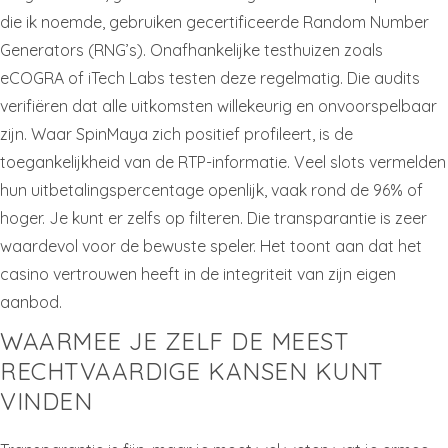
die ik noemde, gebruiken gecertificeerde Random Number
Generators (RNG’s). Onafhankelijke testhuizen zoals
eCOGRA of iTech Labs testen deze regelmatig. Die audits
verifiëren dat alle uitkomsten willekeurig en onvoorspelbaar
zijn. Waar SpinMaya zich positief profileert, is de
toegankelijkheid van de RTP-informatie. Veel slots vermelden
hun uitbetalingspercentage openlijk, vaak rond de 96% of
hoger. Je kunt er zelfs op filteren. Die transparantie is zeer
waardevol voor de bewuste speler. Het toont aan dat het
casino vertrouwen heeft in de integriteit van zijn eigen
aanbod.
WAARMEE JE ZELF DE MEEST
RECHTVAARDIGE KANSEN KUNT
VINDEN