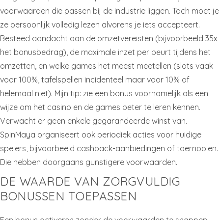
voorwaarden die passen bij de industrie liggen. Toch moet je
ze persoonlijk volledig lezen alvorens je iets accepteert.
Besteed aandacht aan de omzetvereisten (bijvoorbeeld 35x
het bonusbedrag), de maximale inzet per beurt tijdens het
omzetten, en welke games het meest meetellen (slots vaak
voor 100%, tafelspellen incidenteel maar voor 10% of
helemaal niet). Mijn tip: zie een bonus voornamelijk als een
wijze om het casino en de games beter te leren kennen.
Verwacht er geen enkele gegarandeerde winst van.
SpinMaya organiseert ook periodiek acties voor huidige
spelers, bijvoorbeeld cashback-aanbiedingen of toernooien.
Die hebben doorgaans gunstigere voorwaarden.
DE WAARDE VAN ZORGVULDIG
BONUSSEN TOEPASSEN