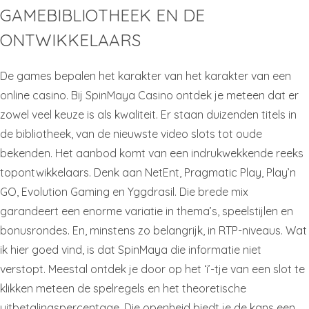
GAMEBIBLIOTHEEK EN DE
ONTWIKKELAARS
De games bepalen het karakter van het karakter van een
online casino. Bij SpinMaya Casino ontdek je meteen dat er
zowel veel keuze is als kwaliteit. Er staan duizenden titels in
de bibliotheek, van de nieuwste video slots tot oude
bekenden. Het aanbod komt van een indrukwekkende reeks
topontwikkelaars. Denk aan NetEnt, Pragmatic Play, Play’n
GO, Evolution Gaming en Yggdrasil. Die brede mix
garandeert een enorme variatie in thema’s, speelstijlen en
bonusrondes. En, minstens zo belangrijk, in RTP-niveaus. Wat
ik hier goed vind, is dat SpinMaya die informatie niet
verstopt. Meestal ontdek je door op het ‘i’-tje van een slot te
klikken meteen de spelregels en het theoretische
uitbetalingspercentage. Die openheid biedt je de kans een