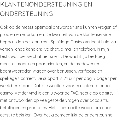
KLANTENONDERSTEUNING EN
ONDERSTEUNING
Ook op de meest optimaal ontworpen site kunnen vragen of
problemen voorkomen. De kwaliteit van de klantenservice
bepaalt dan het contrast. SpinMaya Casino verleent hulp via
verschillende kanalen: live chat, e-mail en telefoon. In mijn
tests was de live chat het snelst. De wachttijd bedroeg
meestal maar een paar minuten, en de medewerkers
beantwoordden vragen over bonussen, verificatie en
spelregels correct. De support is 24 uur per dag, 7 dagen per
week bereikbaar. Dat is essentieel voor een internationaal
casino. Verder vind je een uitvoerige FAQ-sectie op de site,
met antwoorden op veelgestelde vragen over accounts,
betalingen en promoties. Het is de moeite waard om daar
eerst te bekijken. Over het algemeen lijkt de ondersteuning