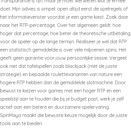
Transparantie is fijn, maar je moet wel weten wat je ermee
doet. Mijn advies is simpel: open altijd eerst de spelregels of
het informatievenster voordat je een game kiest. Zoek daar
naar het RTP-percentage. Over het algemeen geldt: hoe
hoger dat percentage, hoe beter de theoretische uitbetaling
voor de speler op de lange termijn. Realiseer je wel dat RTP
een statistisch gemiddelde is over vele miljoenen spins. Het
geeft geen garantie voor jouw persoonlijke sessie. Vergeet
ook niet dat tafelspellen zoals blackjack (met de juiste
strategie) en bepaalde roulettevarianten van nature een
hogere RTP hebben dan de gemiddelde slotmachine. Door
bewust te kiezen voor games met een hoger RTP en een
speelstijl aan te houden die bij je budget past, werk je zelf
actief aan een betere en duurzamere spelervaring.
SpinMaya maakt die bewuste keuze mogelijk door de juiste
tools aan te bieden.