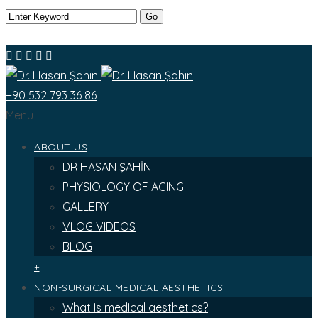
+90 532 793 36 86
Menu
ABOUT US
DR HASAN ŞAHİN
PHYSIOLOGY OF AGING
GALLERY
VLOG VIDEOS
BLOG
+
NON-SURGICAL MEDICAL AESTHETICS
What Is medIcal aesthetIcs?