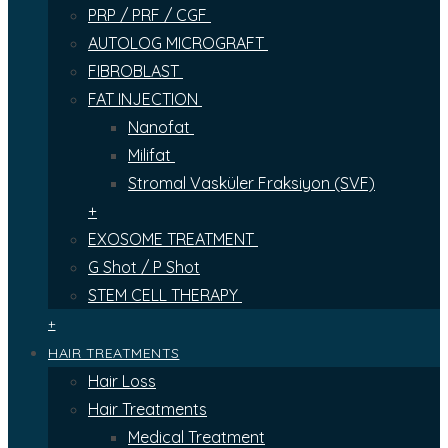
PRP / PRF / CGF
AUTOLOG MICROGRAFT
FIBROBLAST
FAT INJECTION
Nanofat
Milifat
Stromal Vasküler Fraksiyon (SVF)
+
EXOSOME TREATMENT
G Shot / P Shot
STEM CELL THERAPY
+
HAIR TREATMENTS
Hair Loss
Hair Treatments
Medical Treatment