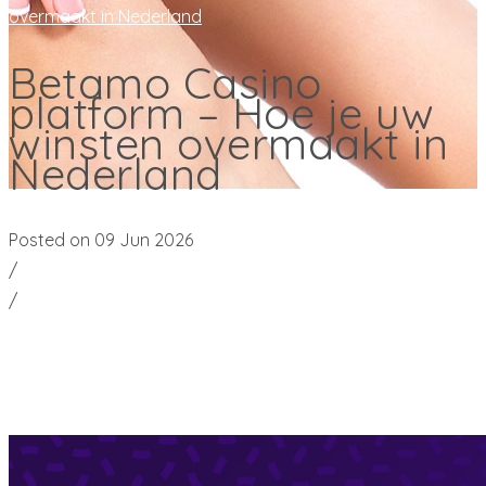
overmaakt in Nederland
Betamo Casino
platform – Hoe je uw
winsten overmaakt in
Nederland
Posted on 09 Jun 2026
/
0 Comment
/
hassah54
Betamo Casino platform – Hoe je uw
winsten overmaakt in Nederland